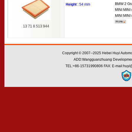
BMW
2 Gr
Height
: 54 mm
MINI
MINI 
MINI
MINI 
13 71 8 513 944
Copyright © 2007--2025 Hebei Huyi Automot
ADD:Wangguanzhuang Development Zo
TEL:+86-15731990806 FAX: E-mail:huyi