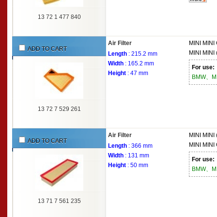
13 72 1 477 840
Air Filter
MINI
MINI 
ADD TO CART
MINI
MINI 
Length
: 215.2 mm
Width
: 165.2 mm
For use:
Height
: 47 mm
BMW、MI
13 72 7 529 261
Air Filter
MINI
MINI 
ADD TO CART
MINI
MINI
Length
: 366 mm
Width
: 131 mm
For use:
Height
: 50 mm
BMW、MI
13 71 7 561 235