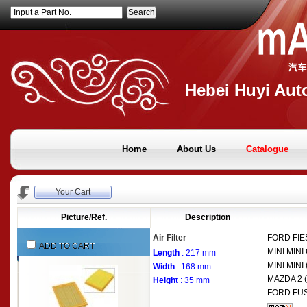
Input a Part No.
Hebei Huyi Auto
Home
About Us
Catalogue
Your Cart
Picture/Ref.
Description
Air Filter
FORD
FIE
ADD TO CART
MINI
MINI 
Length
: 217 mm
MINI
MINI 
Width
: 168 mm
MAZDA
2 
Height
: 35 mm
FORD
FUS