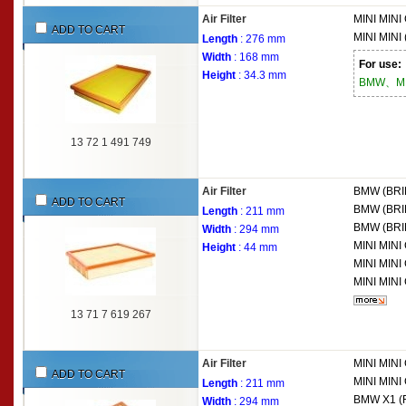
Air Filter
MINI
MINI 
ADD TO CART
MINI
MINI 
Length
: 276 mm
Width
: 168 mm
For use:
Height
: 34.3 mm
BMW、MI
13 72 1 491 749
Air Filter
BMW (BRI
ADD TO CART
BMW (BRI
Length
: 211 mm
BMW (BRI
Width
: 294 mm
MINI
MINI
Height
: 44 mm
MINI
MINI 
MINI
MINI
13 71 7 619 267
Air Filter
MINI
MINI 
ADD TO CART
MINI
MINI
Length
: 211 mm
BMW
X1 (
Width
: 294 mm