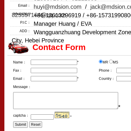
Email：
huyi@mdsion.com
/
jack@mdsion.
825557164@qq.com
WhatsApp：
+86-13613296919 / +86-1573199080
P.I.C：
Manager Huang / EVA
ADD：
Wangguanzhuang Development Zone, 
City, Hebei Province
Contact Form
Name：
*
MR
MS
Fax：
Phone：
Email：
*
Country：
Message：
*
captcha：
*