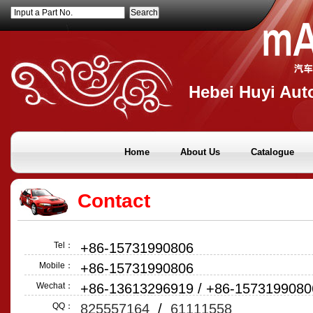
Input a Part No.
Hebei Huyi Auto
Home
About Us
Catalogue
Contact
Tel：
+86-15731990806
Mobile：
+86-15731990806
Wechat：
+86-13613296919 / +86-1573199080
QQ：
825557164
/
61111558