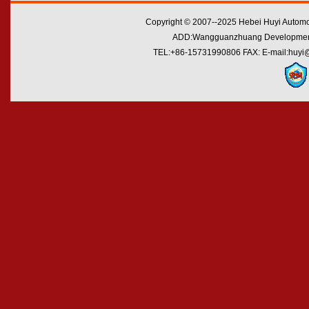
Copyright © 2007--2025 Hebei Huyi Automot
ADD:Wangguanzhuang Development Zo
TEL:+86-15731990806 FAX: E-mail:huyi