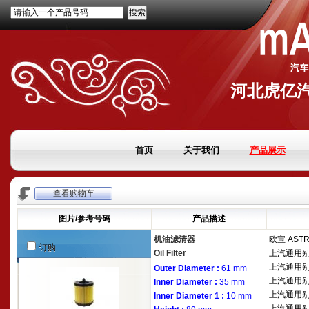
请输入一个产品号码
河北虎亿
首页
关于我们
产品展示
查看购物车
图片/参考号码
产品描述
机油滤清器
欧宝
ASTR
订购
Oil Filter
上汽通用
上汽通用
Outer Diameter :
61 mm
上汽通用
Inner Diameter :
35 mm
上汽通用
Inner Diameter 1 :
10 mm
上汽通用